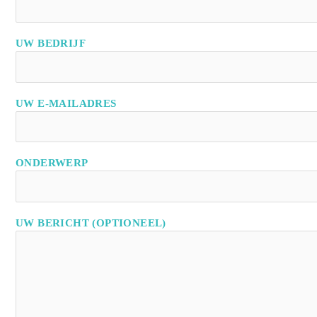
VELD
LEEG
UW BEDRIJF
TE
LATEN.
UW E-MAILADRES
ONDERWERP
UW BERICHT (OPTIONEEL)