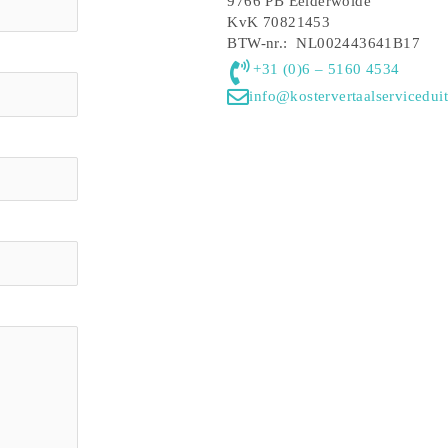
9766 PB Eelderwolde
KvK 70821453
BTW-nr.: NL002443641B17
+31 (0)6 – 5160 4534
info@kostervertaalserviceduit